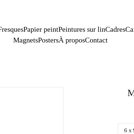
Fresques
Papier peint
Peintures sur lin
Cadres
Ca
Magnets
Posters
À propos
Contact
M