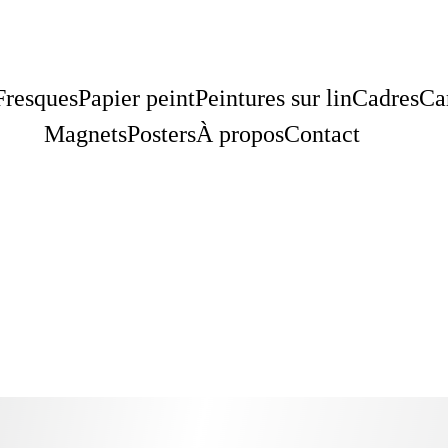
Fresques
Papier peint
Peintures sur lin
Cadres
Ca
Magnets
Posters
À propos
Contact
te série d'illustrations fait référenc
l'île de La Réunion