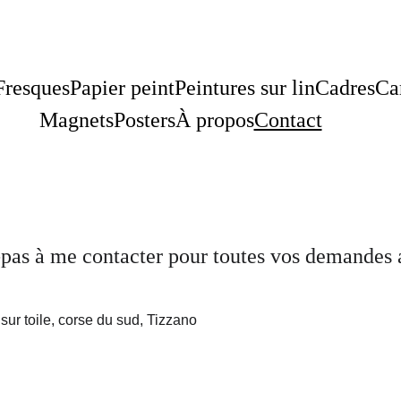
Fresques
Papier peint
Peintures sur lin
Cadres
Ca
Magnets
Posters
À propos
Contact
-pas à me contacter pour toutes vos demandes a