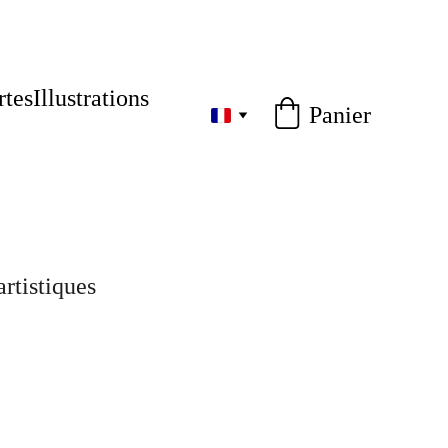
rtes
Illustrations
Panier
rtistiques