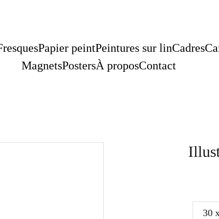
Fresques
Papier peint
Peintures sur lin
Cadres
Ca
Magnets
Posters
À propos
Contact
Illu