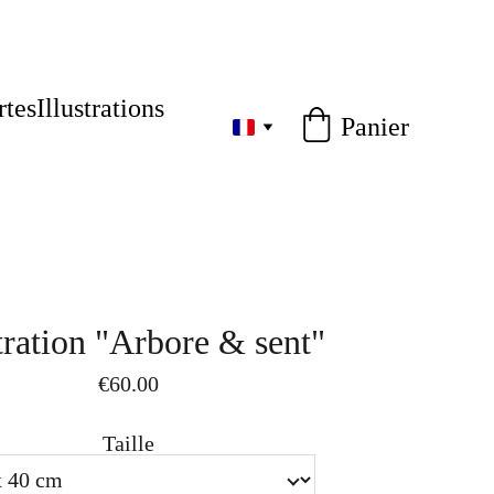
rtes
Illustrations
Panier
stration "Arbore & sent"
€60.00
Taille